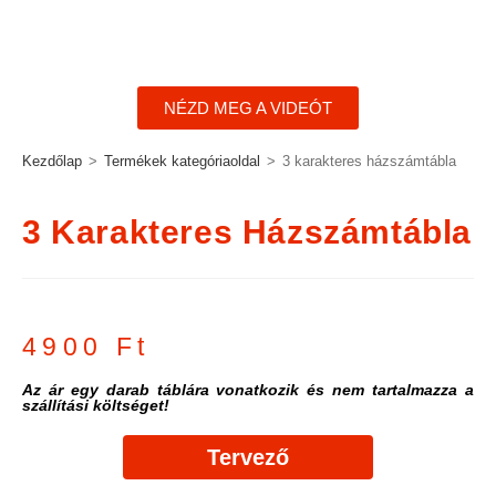
NÉZD MEG A VIDEÓT
Kezdőlap
>
Termékek kategóriaoldal
>
3 karakteres házszámtábla
3 Karakteres Házszámtábla
4900
Ft
Az ár egy darab táblára vonatkozik és nem tartalmazza a
szállítási költséget!
Tervező