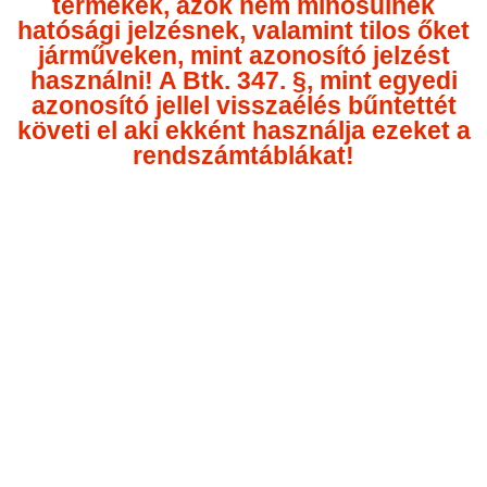
termékek, azok nem minősülnek
hatósági jelzésnek, valamint tilos őket
járműveken, mint azonosító jelzést
használni! A Btk. 347. §, mint egyedi
azonosító jellel visszaélés bűntettét
követi el aki ekként használja ezeket a
rendszámtáblákat!
Media error: Format(s) not supported or source(s) not found
Videólejátszó
Fájl letöltése: https://egyedirendszamtabla.hu/wp-
content/uploads/2020/09/Tervezo.mp4