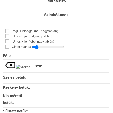
Márkajelek
Szimbólumok
régi H felségjel (bal, nagy táblán)
Uniós H jel (bal, nagy táblán)
Uniós H jel (jobb, nagy táblán)
Címer matrica
Fólia
szín:
Széles
betűk:
Keskeny
betűk:
Kis-
méretű
betűk:
Sűrített
betűk: