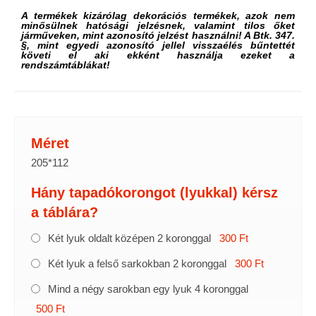
A termékek kizárólag dekorációs termékek, azok nem
minősülnek hatósági jelzésnek, valamint tilos őket
járműveken, mint azonosító jelzést használni! A Btk. 347.
§, mint egyedi azonosító jellel visszaélés bűntettét
követi el aki ekként használja ezeket a
rendszámtáblákat!
Méret
205*112
Hány tapadókorongot (lyukkal) kérsz
a táblára?
Két lyuk oldalt középen 2 koronggal
300 Ft
Két lyuk a felső sarkokban 2 koronggal
300 Ft
Mind a négy sarokban egy lyuk 4 koronggal
500 Ft