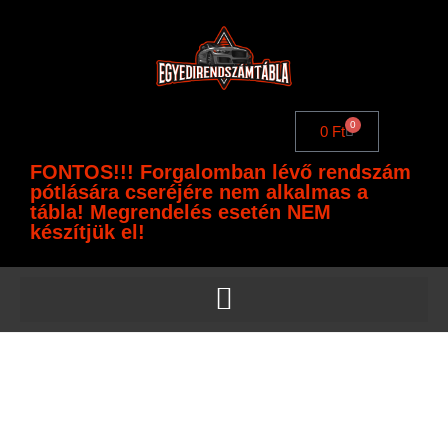
0
0
Ft
FONTOS!!! Forgalomban lévő rendszám
pótlására cseréjére nem alkalmas a
tábla! Megrendelés esetén NEM
készítjük el!